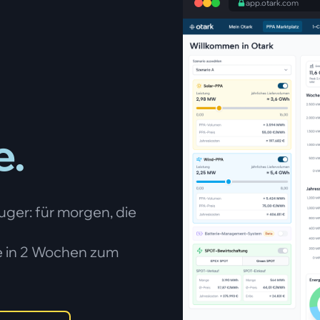
app.otark.com
.
uger: für morgen, die
e in 2 Wochen zum