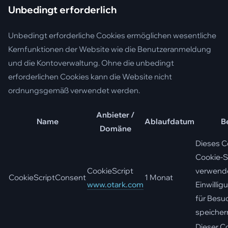
Unbedingt erforderlich
Unbedingt erforderliche Cookies ermöglichen wesentliche
Kernfunktionen der Website wie die Benutzeranmeldung
und die Kontoverwaltung. Ohne die unbedingt
erforderlichen Cookies kann die Website nicht
ordnungsgemäß verwendet werden.
Anbieter /
Name
Ablaufdatum
B
Domäne
Dieses C
Cookie-S
CookieScript
verwende
CookieScriptConsent
1 Monat
www.otark.com
Einwilli
für Besu
speicher
Dieser C