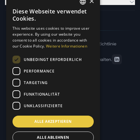
×
Kontakt
Diese Webseite verwendet
GERMAN
Cookies.
ENGLISH
This website uses cookies to improve user
experience. By using our website you
consent to all cookies in accordance with
Impressum
AGB
Datenschutz
Cookie-Richtlinie
our Cookie Policy.
Weitere Informationen
© 2026 Otark GmbH. Alle Rechte vorbehalten.
UNBEDINGT ERFORDERLICH
PERFORMANCE
TARGETING
FUNKTIONALITÄT
UNKLASSIFIZIERTE
ALLE AKZEPTIEREN
ALLE ABLEHNEN